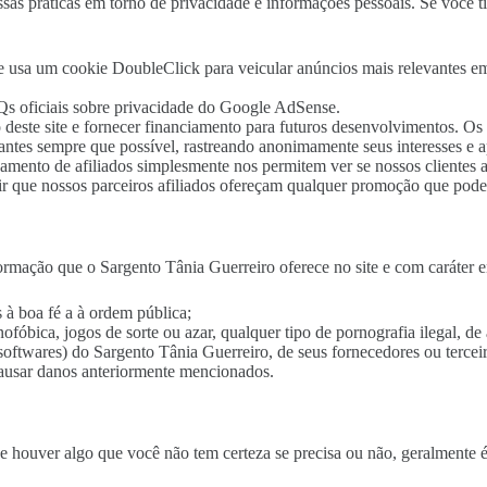
ssas práticas em torno de privacidade e informações pessoais. Se você
 usa um cookie DoubleClick para veicular anúncios mais relevantes e
s oficiais sobre privacidade do Google AdSense.
este site e fornecer financiamento para futuros desenvolvimentos. Os c
vantes sempre que possível, rastreando anonimamente seus interesses e 
mento de afiliados simplesmente nos permitem ver se nossos clientes ac
ir que nossos parceiros afiliados ofereçam qualquer promoção que pode
mação que o Sargento Tânia Guerreiro oferece no site e com caráter en
 à boa fé a à ordem pública;
fóbica, jogos de sorte ou azar, qualquer tipo de pornografia ilegal, de
softwares) do Sargento Tânia Guerreiro, de seus fornecedores ou terceir
causar danos anteriormente mencionados.
 houver algo que você não tem certeza se precisa ou não, geralmente é