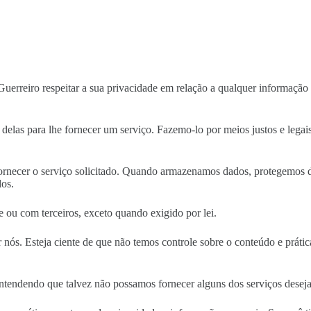
as
Reserva da palestra
Sobre a Vereadora
Notícia
Guerreiro respeitar a sua privacidade em relação a qualquer informação
 delas para lhe fornecer um serviço. Fazemo-lo por meios justos e le
rnecer o serviço solicitado. Quando armazenamos dados, protegemos den
dos.
 ou com terceiros, exceto quando exigido por lei.
r nós. Esteja ciente de que não temos controle sobre o conteúdo e práti
 entendendo que talvez não possamos fornecer alguns dos serviços desej