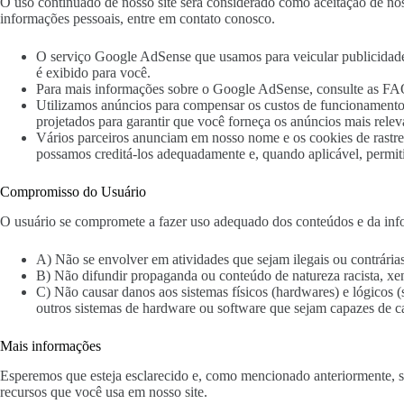
O uso continuado de nosso site será considerado como aceitação de no
informações pessoais, entre em contato conosco.
O serviço Google AdSense que usamos para veicular publicidade
é exibido para você.
Para mais informações sobre o Google AdSense, consulte as FAQ
Utilizamos anúncios para compensar os custos de funcionamento d
projetados para garantir que você forneça os anúncios mais rele
Vários parceiros anunciam em nosso nome e os cookies de rastrea
possamos creditá-los adequadamente e, quando aplicável, permit
Compromisso do Usuário
O usuário se compromete a fazer uso adequado dos conteúdos e da infor
A) Não se envolver em atividades que sejam ilegais ou contrárias
B) Não difundir propaganda ou conteúdo de natureza racista, xeno
C) Não causar danos aos sistemas físicos (hardwares) e lógicos (
outros sistemas de hardware ou software que sejam capazes de 
Mais informações
Esperemos que esteja esclarecido e, como mencionado anteriormente, se
recursos que você usa em nosso site.