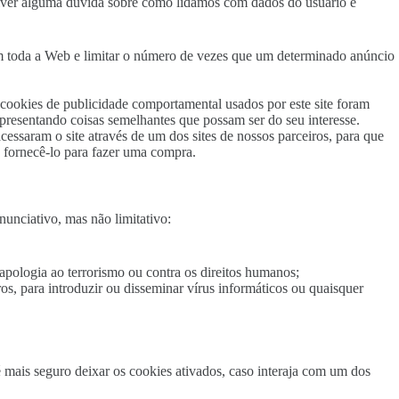
 tiver alguma dúvida sobre como lidamos com dados do usuário e
m toda a Web e limitar o número de vezes que um determinado anúncio
ookies de publicidade comportamental usados ​​por este site foram
apresentando coisas semelhantes que possam ser do seu interesse.
essaram o site através de um dos sites de nossos parceiros, para que
 fornecê-lo para fazer uma compra.
unciativo, mas não limitativo:
 apologia ao terrorismo ou contra os direitos humanos;
os, para introduzir ou disseminar vírus informáticos ou quaisquer
 mais seguro deixar os cookies ativados, caso interaja com um dos