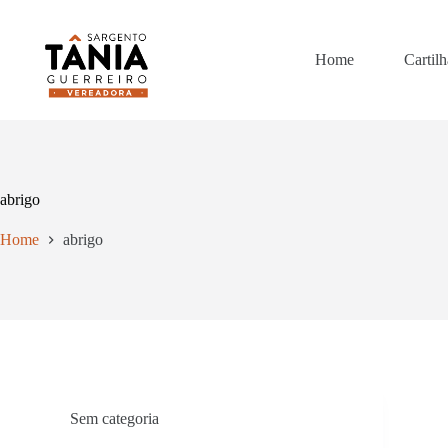
Pular
para
o
Home
Cartilh
conteúdo
abrigo
Home
abrigo
Sem categoria