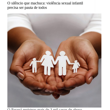
O silêncio que machuca: violência sexual infantil
precisa ser pauta de todos
O Paraná registrou mais de 3 mil casos de abuso