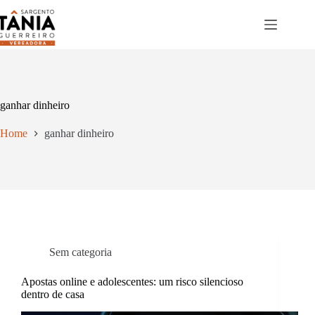
Pular
para
o
conteúdo
ganhar dinheiro
Home
ganhar dinheiro
Sem categoria
Apostas online e adolescentes: um risco silencioso
dentro de casa