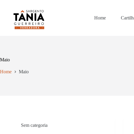
Pular
para
o
Home
Cartilh
conteúdo
Maio
Home
Maio
Sem categoria