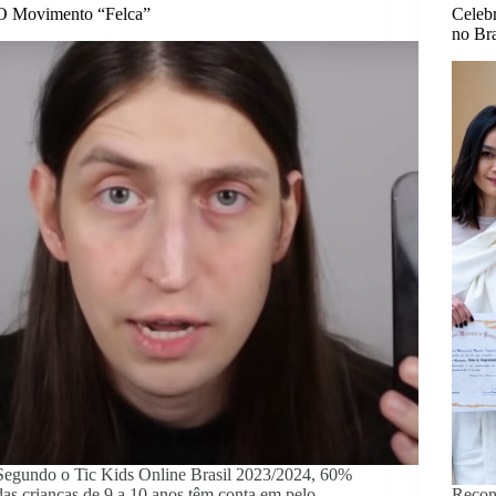
O Movimento “Felca”
Celeb
no Bra
Segundo o Tic Kids Online Brasil 2023/2024, 60%
das crianças de 9 a 10 anos têm conta em pelo
Reconh