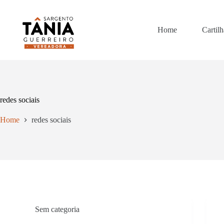
Pular
para
o
Home
Cartilh
conteúdo
redes sociais
Home
redes sociais
Sem categoria