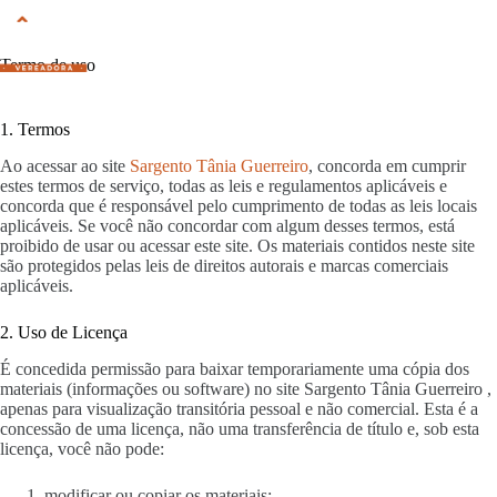
Pular
para
o
Termo de uso
conteúdo
1. Termos
Ao acessar ao site
Sargento Tânia Guerreiro
, concorda em cumprir
estes termos de serviço, todas as leis e regulamentos aplicáveis ​​e
concorda que é responsável pelo cumprimento de todas as leis locais
aplicáveis. Se você não concordar com algum desses termos, está
proibido de usar ou acessar este site. Os materiais contidos neste site
são protegidos pelas leis de direitos autorais e marcas comerciais
aplicáveis.
2. Uso de Licença
É concedida permissão para baixar temporariamente uma cópia dos
materiais (informações ou software) no site Sargento Tânia Guerreiro ,
apenas para visualização transitória pessoal e não comercial. Esta é a
concessão de uma licença, não uma transferência de título e, sob esta
licença, você não pode:
modificar ou copiar os materiais;