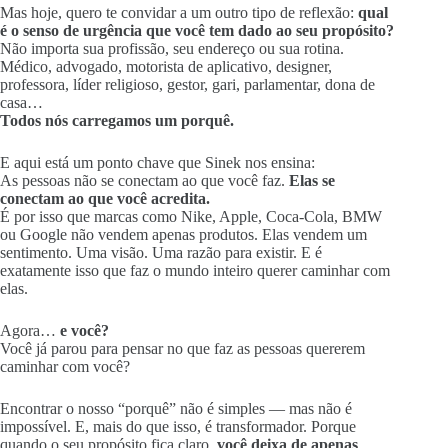
Mas hoje, quero te convidar a um outro tipo de reflexão:
qual
é o senso de urgência que você tem dado ao seu propósito?
Não importa sua profissão, seu endereço ou sua rotina.
Médico, advogado, motorista de aplicativo, designer,
professora, líder religioso, gestor, gari, parlamentar, dona de
casa…
Todos nós carregamos um porquê.
E aqui está um ponto chave que Sinek nos ensina:
As pessoas não se conectam ao que você faz.
Elas se
conectam ao que você acredita.
É por isso que marcas como Nike, Apple, Coca-Cola, BMW
ou Google não vendem apenas produtos. Elas vendem um
sentimento. Uma visão. Uma razão para existir. E é
exatamente isso que faz o mundo inteiro querer caminhar com
elas.
Agora…
e você?
Você já parou para pensar no que faz as pessoas quererem
caminhar com você?
Encontrar o nosso “porquê” não é simples — mas não é
impossível. E, mais do que isso, é transformador. Porque
quando o seu propósito fica claro,
você deixa de apenas