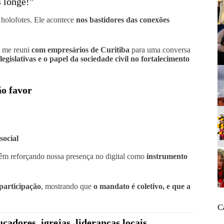
 longe!”
 holofotes. Ele acontece
nos bastidores das conexões
 me reuni
com empresários de Curitiba
para uma conversa
egislativas e o papel da sociedade civil no fortalecimento
ão favor
social
vêm reforçando nossa presença no digital como
instrumento
articipação
, mostrando que
o mandato é coletivo, e que a
C
cadores, igrejas, lideranças locais