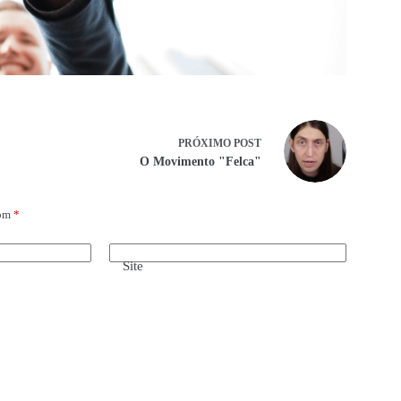
PRÓXIMO
POST
O Movimento "Felca"
com
*
Site